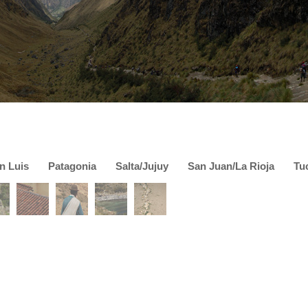
n Luis
Patagonia
Salta/Jujuy
San Juan/La Rioja
Tu