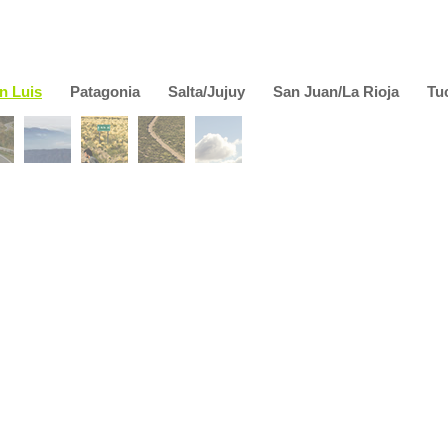
n Luis
Patagonia
Salta/Jujuy
San Juan/La Rioja
Tu